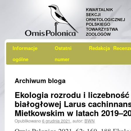
Informacje
Ostatni
Redakcja
Recenz
ogólne
numer
Archiwum bloga
Ekologia rozrodu i liczebnoś
białogłowej Larus cachinnans
Mietkowskim w latach 2019–2
Opublikowano
6 grudnia 2021
,
autor:
BWN