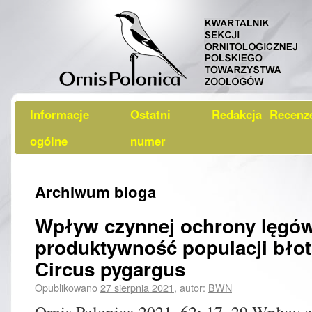
Informacje
Ostatni
Redakcja
Recenz
ogólne
numer
Archiwum bloga
Wpływ czynnej ochrony lęgó
produktywność populacji bło
Circus pygargus
Opublikowano
27 sierpnia 2021
,
autor:
BWN