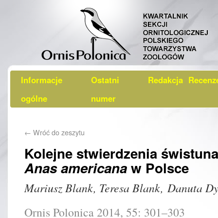
Informacje
Ostatni
Redakcja
Recenz
ogólne
numer
←
Wróć do zeszytu
Kolejne stwierdzenia świstun
Anas americana
w Polsce
Mariusz Blank, Teresa Blank, Danuta D
Ornis Polonica 2014, 55: 301–303