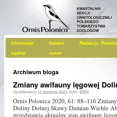
Informacje
Ostatni
Redakcja
Recenz
ogólne
numer
Archiwum bloga
Zmiany awifauny lęgowej Doli
Opublikowano
10 września 2020
,
autor:
BWN
Ornis Polonica 2020, 61: 88–116 Zmiany
Doliny Dolnej Skawy Damian Wiehle Abs
przedstawia aktualny stan awifauny lęgo