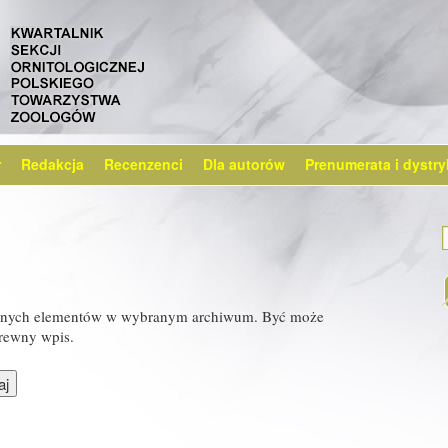
r
Redakcja
Recenzenci
Dla autorów
Prenumerata i dystry
żadnych elementów w wybranym archiwum. Być może
rewny wpis.