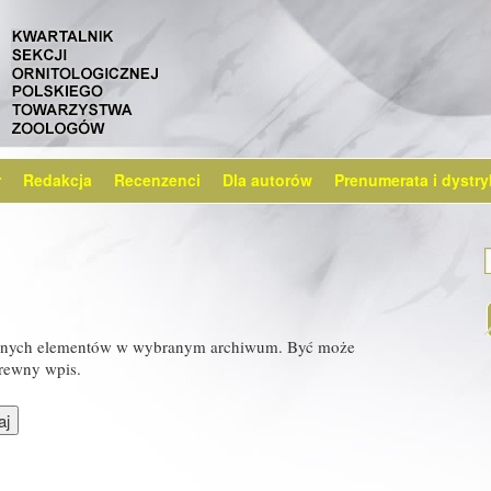
r
Redakcja
Recenzenci
Dla autorów
Prenumerata i dystry
żadnych elementów w wybranym archiwum. Być może
rewny wpis.